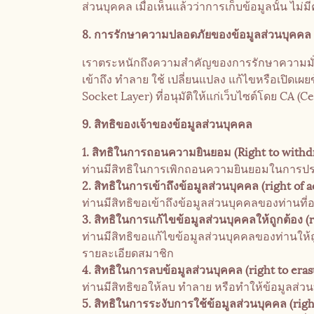
ส่วนบุคคล เมื่อเห็นแล้วว่าการเก็บข้อมูลนั้น ไม่
8. การรักษาความปลอดภัยของข้อมูลส่วนบุคคล
เราตระหนักถึงความสำคัญของการรักษาความมั่
เข้าถึง ทำลาย ใช้ เปลี่ยนแปลง แก้ไขหรือเปิ
Socket Layer) ที่อนุมัติให้แก่เว็บไซต์โดย CA (C
9. สิทธิของเจ้าของข้อมูลส่วนบุคคล
1. สิทธิในการถอนความยินยอม (Right to with
ท่านมีสิทธิในการเพิกถอนความยินยอมในการประม
2. สิทธิในการเข้าถึงข้อมูลส่วนบุคคล (right of 
ท่านมีสิทธิขอเข้าถึงข้อมูลส่วนบุคคลของท่านที
3. สิทธิในการแก้ไขข้อมูลส่วนบุคคลให้ถูกต้อง (r
ท่านมีสิทธิขอแก้ไขข้อมูลส่วนบุคคลของท่านให้ถ
รายละเอียดสมาชิก
4. สิทธิในการลบข้อมูลส่วนบุคคล (right to eras
ท่านมีสิทธิขอให้ลบ ทำลาย หรือทำให้ข้อมูลส่วนบ
5. สิทธิในการระงับการใช้ข้อมูลส่วนบุคคล (righ