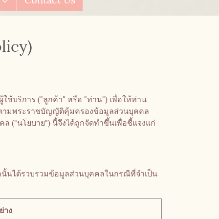
licy)
้บริการ ("ลูกค้า" หรือ "ท่าน") เพื่อให้ท่าน
นตามพระราชบัญญัติคุ้มครองข้อมูลส่วนบุคคล
"นโยบาย") นี้จึงได้ถูกจัดทำขึ้นเพื่อชี้แจงแก่
านั้นได้รวบรวมข้อมูลส่วนบุคคลในกรณีที่จำเป็น
ย่าง