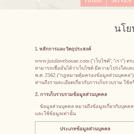
นโยบ
1. หลักการและวัตถุประสงค์
www.junilovehouse.com ("เว็บไซต์", "เรา") ตระห
สามารถเชื่อมั่นได้ว่าเว็บไซต์ มีความโปร่งใส
พ.ศ. 2562 ("กฎหมายคุ้มครองข้อมูลส่วนบุคคล") รว
ท่านถึงรายละเอียดเกี่ยวกับการเก็บรวบรวม ใช้หร
2. การเก็บรวบรวมข้อมูลส่วนบุคคล
ข้อมูลส่วนบุคคล หมายถึงข้อมูลเกี่ยวกับบุคคลซ
และใช้ข้อมูลเท่านั้น
ประเภทข้อมูลส่วนบุคคล