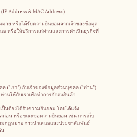
าร (IP Address & MAC Address)
หมาย หรือได้รับความยินยอมจากเจ้าของข้อมูล
นอ หรือให้บริการแก่ท่านและการดำเนินธุรกิจที่
 ("เรา") กับเจ้าของข้อมูลส่วนบุคคล ("ท่าน")
ท่านให้กับเราเพื่อทำการจัดส่งสินค้า
ำเป็นต้องได้รับความยินยอม โดยได้แจ้ง
คคลก่อน หรือขณะขอความยินยอม เช่น การเก็บ
ว้นตามกฎหมาย การนำเสนอและประชาสัมพันธ์
้น