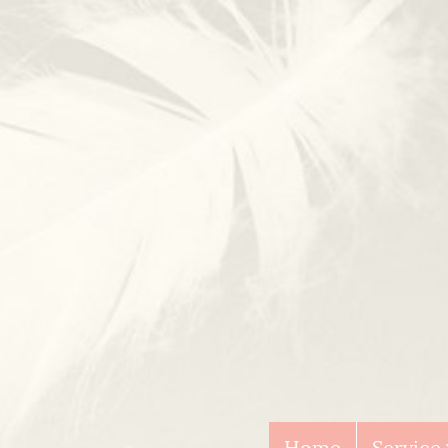
Home
Service