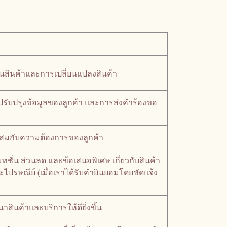
ืนสินค้าและการเปลี่ยนแปลงสินค้า
ารปรับปรุงข้อมูลของลูกค้า และการส่งคำร้องขอ
าะสมกับความต้องการของลูกค้า
มทชั่น ส่วนลด และข้อเสนอพิเศษ เกี่ยวกับสินค้า
ะไปรษณีย์ (เมื่อเราได้รับคำยินยอมโดยชัดแจ้ง
สินค้าและบริการให้ดียิ่งขึ้น