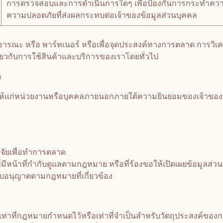
การตรวจสอบและการดำเนินการใดๆ เพื่อป้องกันการกระทำความผ
ความปลอดภัยที่ส่งผลกระทบต่อเจ้าของข้อมูลส่วนบุคคล
าธารณะ หรือ พาร์ทเนอร์ หรือเพื่อจุดประสงค์ทางการตลาด การวิ
ี่ยวกับการใช้สินค้าและบริการของเราโดยทั่วไป
ก
็นให้แก่หน่วยงานหรือบุคคลภายนอกภายใต้ความยินยอมของเจ้าของข
ิจัยเพื่อทำการตลาด
ที่มีหน้าที่กำกับดูแลตามกฎหมาย หรือที่ร้องขอให้เปิดเผยข้อมูล
ับอนุญาตตามกฎหมายที่เกี่ยวข้อง
เท่าที่กฎหมายกำหนดไว้หรือเท่าที่จำเป็นสำหรับวัตถุประสงค์ของ