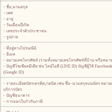
- ชื่อ,นามสกุล
- เพศ
- อายุ
- วันเดือนปีเกิด
- เลขประจำตัวประชาชน
- รูปถ่าย
- ที่อยู่ทางไปรษณีย์
- อีเมล
- หมายเลขโทรศัพท์ (รวมทั้งหมายเลขโทรศัพท์ที่บ้าน หรือหมาย
- บัญชีโซเชียลมีเดีย ช่น ไลน์ไอดี (LINE ID) บัญชีผู้ใช้ Faceb
(Google ID)
- รายละเอียดบัตรเครดิต/เดบิต เช่น ชื่อ-นามสกุลบนบัตร หมายเล
บริการบัตร
- บัญชีธนาคาร
- การออกใบกำกับภาษี