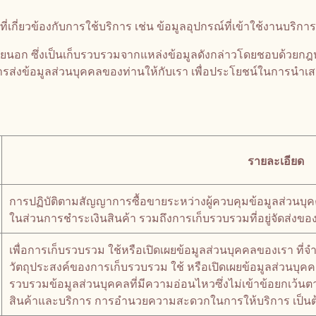
เกี่ยวข้องกับการใช้บริการ เช่น ข้อมูลอุปกรณ์ที่เข้าใช้งานบริก
นอก ซึ่งเป็นเก็บรวบรวมจากแหล่งข้อมูลดังกล่าวโดยชอบด้วยกฎ
ารส่งข้อมูลส่วนบุคคลของท่านให้กับเรา เพื่อประโยชน์ในการนำเส
รายละเอียด
การปฏิบัติตามสัญญาการซื้อขายระหว่างผู้ควบคุมข้อมูลส่วนบุคคล
ในส่วนการชำระเงินสินค้า รวมถึงการเก็บรวบรวมที่อยู่จัดส่งของ
เพื่อการเก็บรวบรวม ใช้หรือเปิดเผยข้อมูลส่วนบุคคลของเรา ที่จ
วัตถุประสงค์ของการเก็บรวบรวม ใช้ หรือเปิดเผยข้อมูลส่วนบุ
รวบรวมข้อมูลส่วนบุคคลที่มีความอ่อนไหวซึ่งไม่เข้าข้อยกเ
สินค้าและบริการ การอำนวยความสะดวกในการให้บริการ เป็นต