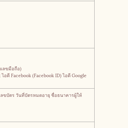
เลขมือถือ)
ook ไอดี Facebook (Facebook ID) ไอดี Google
ขบัตร วันที่บัตรหมดอายุ ชื่อธนาคารผู้ให้